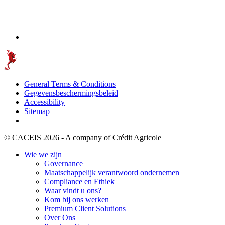
General Terms & Conditions
Gegevensbeschermingsbeleid
Accessibility
Sitemap
© CACEIS 2026 - A company of Crédit Agricole
Wie we zijn
Governance
Maatschappelijk verantwoord ondernemen
Compliance en Ethiek
Waar vindt u ons?
Kom bij ons werken
Premium Client Solutions
Over Ons