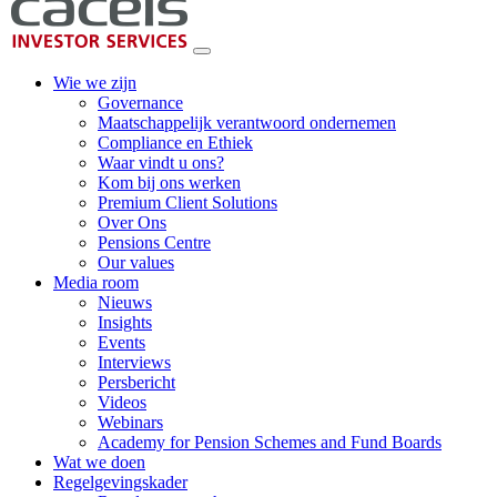
Wie we zijn
Governance
Maatschappelijk verantwoord ondernemen
Compliance en Ethiek
Waar vindt u ons?
Kom bij ons werken
Premium Client Solutions
Over Ons
Pensions Centre
Our values
Media room
Nieuws
Insights
Events
Interviews
Persbericht
Videos
Webinars
Academy for Pension Schemes and Fund Boards
Wat we doen
Regelgevingskader