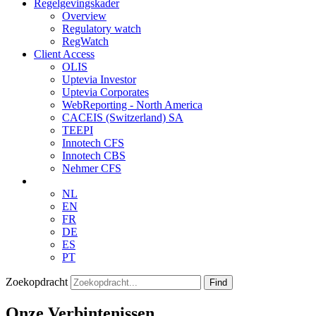
Regelgevingskader
Overview
Regulatory watch
RegWatch
Client Access
OLIS
Uptevia Investor
Uptevia Corporates
WebReporting - North America
CACEIS (Switzerland) SA
TEEPI
Innotech CFS
Innotech CBS
Nehmer CFS
NL
EN
FR
DE
ES
PT
Zoekopdracht
Find
Onze Verbintenissen