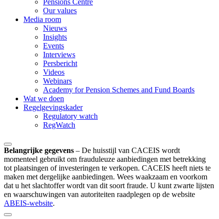
Pensions Centre
Our values
Media room
Nieuws
Insights
Events
Interviews
Persbericht
Videos
Webinars
Academy for Pension Schemes and Fund Boards
Wat we doen
Regelgevingskader
Regulatory watch
RegWatch
Belangrijke gegevens
–
De huisstijl van CACEIS wordt
momenteel gebruikt om frauduleuze aanbiedingen met betrekking
tot plaatsingen of investeringen te verkopen. CACEIS heeft niets te
maken met dergelijke aanbiedingen. Wees waakzaam en voorkom
dat u het slachtoffer wordt van dit soort fraude. U kunt zwarte lijsten
en waarschuwingen van autoriteiten raadplegen op de website
ABEIS-website
.