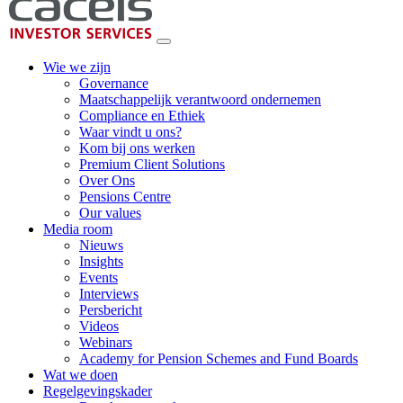
Wie we zijn
Governance
Maatschappelijk verantwoord ondernemen
Compliance en Ethiek
Waar vindt u ons?
Kom bij ons werken
Premium Client Solutions
Over Ons
Pensions Centre
Our values
Media room
Nieuws
Insights
Events
Interviews
Persbericht
Videos
Webinars
Academy for Pension Schemes and Fund Boards
Wat we doen
Regelgevingskader