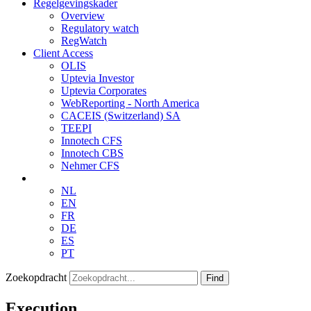
Regelgevingskader
Overview
Regulatory watch
RegWatch
Client Access
OLIS
Uptevia Investor
Uptevia Corporates
WebReporting - North America
CACEIS (Switzerland) SA
TEEPI
Innotech CFS
Innotech CBS
Nehmer CFS
NL
EN
FR
DE
ES
PT
Zoekopdracht
Find
Execution