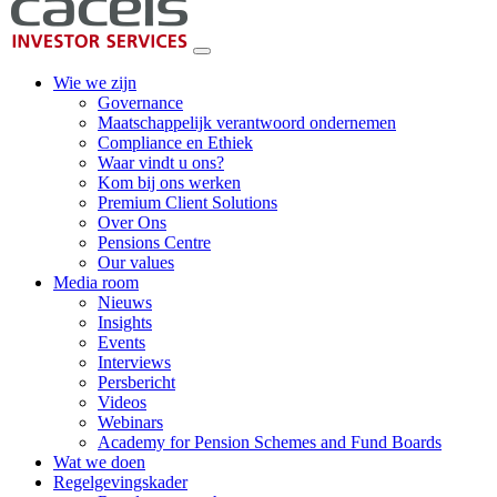
Wie we zijn
Governance
Maatschappelijk verantwoord ondernemen
Compliance en Ethiek
Waar vindt u ons?
Kom bij ons werken
Premium Client Solutions
Over Ons
Pensions Centre
Our values
Media room
Nieuws
Insights
Events
Interviews
Persbericht
Videos
Webinars
Academy for Pension Schemes and Fund Boards
Wat we doen
Regelgevingskader