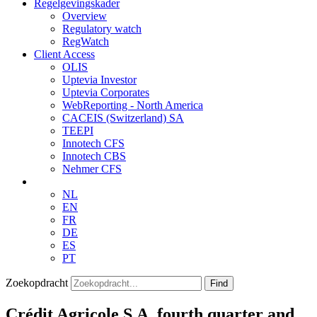
Regelgevingskader
Overview
Regulatory watch
RegWatch
Client Access
OLIS
Uptevia Investor
Uptevia Corporates
WebReporting - North America
CACEIS (Switzerland) SA
TEEPI
Innotech CFS
Innotech CBS
Nehmer CFS
NL
EN
FR
DE
ES
PT
Zoekopdracht
Find
Crédit Agricole S.A. fourth quarter and