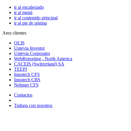
ir al encabezado
ir al menú
ir al contenido principal
ir al pie de página
Area clientes
OLIS
Uptevia Investor
Uptevia Corporates
WebReporting - North America
CACEIS (Switzerland) SA
TEEPI
Innotech CFS
Innotech CBS
Nehmer CFS
Contactos
Trabaja con nosotros