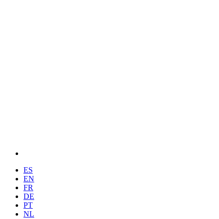
ES
EN
FR
DE
PT
NL