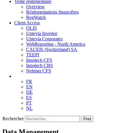
Veille réglementaire
Overview
Réglementations financières
RegWatch
Client Access
OLIS
Uptevia Investor
Uptevia Corporates
WebReporting - North America
CACEIS (Switzerland) SA
TEEPI
Innotech CFS
Innotech CBS
Nehmer CFS
FR
EN
DE
ES
PT
NL
Rechercher
Find
Data Management