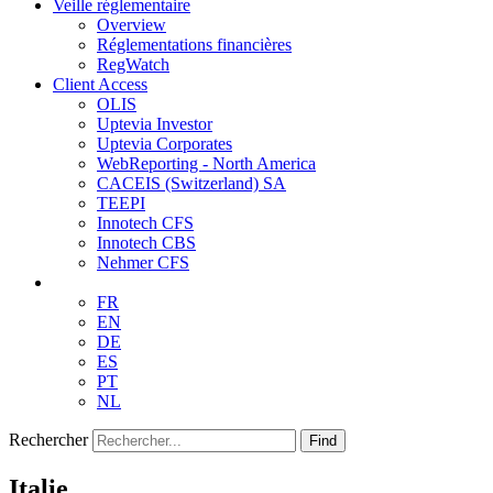
Veille réglementaire
Overview
Réglementations financières
RegWatch
Client Access
OLIS
Uptevia Investor
Uptevia Corporates
WebReporting - North America
CACEIS (Switzerland) SA
TEEPI
Innotech CFS
Innotech CBS
Nehmer CFS
FR
EN
DE
ES
PT
NL
Rechercher
Find
Italie