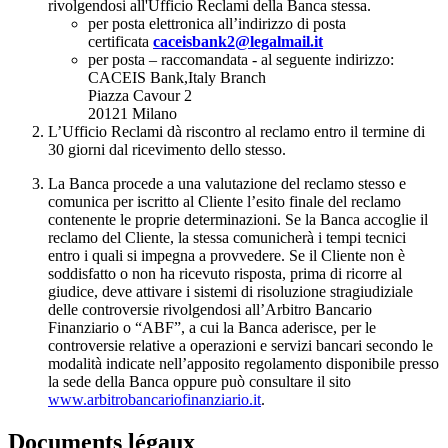
rivolgendosi all'Ufficio Reclami della Banca stessa.
per posta elettronica all’indirizzo di posta
certificata
caceisbank2@legalmail.it
per posta – raccomandata - al seguente indirizzo:
CACEIS Bank,Italy Branch
Piazza Cavour 2
20121 Milano
L’Ufficio Reclami dà riscontro al reclamo entro il termine di
30 giorni dal ricevimento dello stesso.
La Banca procede a una valutazione del reclamo stesso e
comunica per iscritto al Cliente l’esito finale del reclamo
contenente le proprie determinazioni. Se la Banca accoglie il
reclamo del Cliente, la stessa comunicherà i tempi tecnici
entro i quali si impegna a provvedere. Se il Cliente non è
soddisfatto o non ha ricevuto risposta, prima di ricorre al
giudice, deve attivare i sistemi di risoluzione stragiudiziale
delle controversie rivolgendosi all’Arbitro Bancario
Finanziario o “ABF”, a cui la Banca aderisce, per le
controversie relative a operazioni e servizi bancari secondo le
modalità indicate nell’apposito regolamento disponibile presso
la sede della Banca oppure può consultare il sito
www.arbitrobancariofinanziario.it
.
Documents légaux