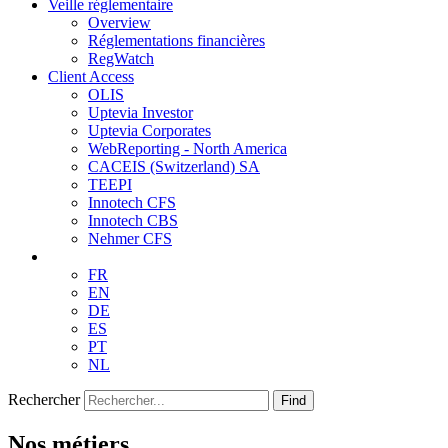
Veille réglementaire
Overview
Réglementations financières
RegWatch
Client Access
OLIS
Uptevia Investor
Uptevia Corporates
WebReporting - North America
CACEIS (Switzerland) SA
TEEPI
Innotech CFS
Innotech CBS
Nehmer CFS
FR
EN
DE
ES
PT
NL
Rechercher
Find
Nos métiers