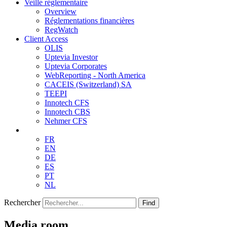
Veille réglementaire
Overview
Réglementations financières
RegWatch
Client Access
OLIS
Uptevia Investor
Uptevia Corporates
WebReporting - North America
CACEIS (Switzerland) SA
TEEPI
Innotech CFS
Innotech CBS
Nehmer CFS
FR
EN
DE
ES
PT
NL
Rechercher
Find
Media room