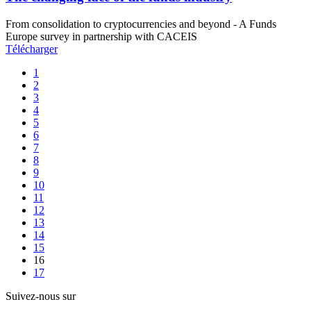
From consolidation to cryptocurrencies and beyond - A Funds
Europe survey in partnership with CACEIS
Télécharger
1
2
3
4
5
6
7
8
9
10
11
12
13
14
15
16
17
Suivez-nous sur