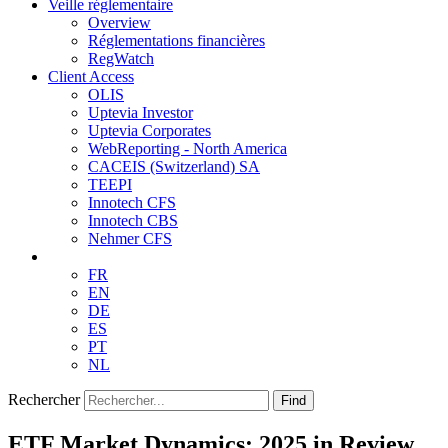
Veille réglementaire
Overview
Réglementations financières
RegWatch
Client Access
OLIS
Uptevia Investor
Uptevia Corporates
WebReporting - North America
CACEIS (Switzerland) SA
TEEPI
Innotech CFS
Innotech CBS
Nehmer CFS
FR
EN
DE
ES
PT
NL
Rechercher
Find
ETF Market Dynamics: 2025 in Review