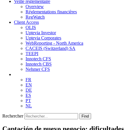
Veille réglementaire
Overview
Réglementations financières
RegWatch
Client Access
OLIS
Uptevia Investor
Uptevia Corporates
WebReporting - North America
CACEIS (Switzerland) SA
TEEPI
Innotech CFS
Innotech CBS
Nehmer CFS
FR
EN
DE
ES
PT
NL
Rechercher
Find
Captación de nuevo negocio: dificultades