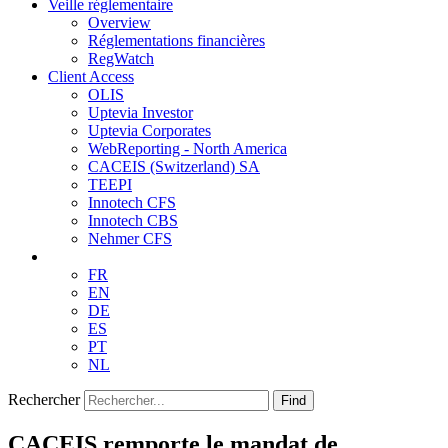
Veille réglementaire
Overview
Réglementations financières
RegWatch
Client Access
OLIS
Uptevia Investor
Uptevia Corporates
WebReporting - North America
CACEIS (Switzerland) SA
TEEPI
Innotech CFS
Innotech CBS
Nehmer CFS
FR
EN
DE
ES
PT
NL
Rechercher
Find
CACEIS remporte le mandat de