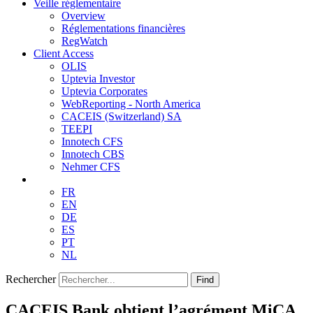
Veille réglementaire
Overview
Réglementations financières
RegWatch
Client Access
OLIS
Uptevia Investor
Uptevia Corporates
WebReporting - North America
CACEIS (Switzerland) SA
TEEPI
Innotech CFS
Innotech CBS
Nehmer CFS
FR
EN
DE
ES
PT
NL
Rechercher
Find
CACEIS Bank obtient l’agrément MiCA