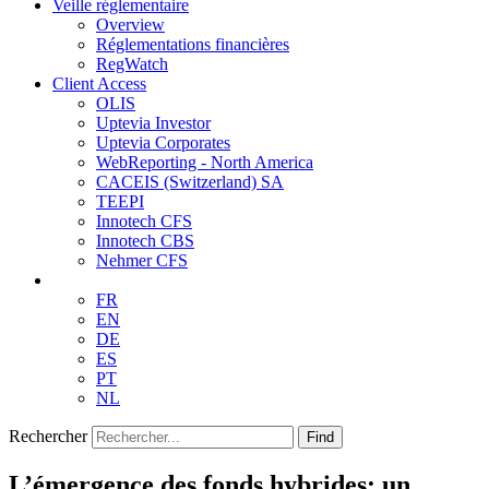
Veille réglementaire
Overview
Réglementations financières
RegWatch
Client Access
OLIS
Uptevia Investor
Uptevia Corporates
WebReporting - North America
CACEIS (Switzerland) SA
TEEPI
Innotech CFS
Innotech CBS
Nehmer CFS
FR
EN
DE
ES
PT
NL
Rechercher
Find
L’émergence des fonds hybrides: un