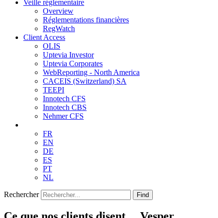
Veille réglementaire
Overview
Réglementations financières
RegWatch
Client Access
OLIS
Uptevia Investor
Uptevia Corporates
WebReporting - North America
CACEIS (Switzerland) SA
TEEPI
Innotech CFS
Innotech CBS
Nehmer CFS
FR
EN
DE
ES
PT
NL
Rechercher
Find
Ce que nos clients disent… Vesper