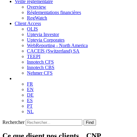
Veille réglementaire
Overview
Réglementations financières
RegWatch
Client Access
OLIS
Uptevia Investor
Uptevia Corporates
WebReporting - North America
CACEIS (Switzerland) SA
TEEPI
Innotech CFS
Innotech CBS
Nehmer CFS
FR
EN
DE
ES
PT
NL
Rechercher
Find
Ce que disent nos clients…CNP