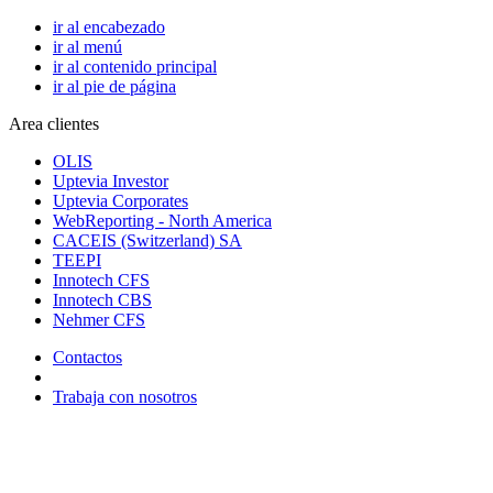
ir al encabezado
ir al menú
ir al contenido principal
ir al pie de página
Area clientes
OLIS
Uptevia Investor
Uptevia Corporates
WebReporting - North America
CACEIS (Switzerland) SA
TEEPI
Innotech CFS
Innotech CBS
Nehmer CFS
Contactos
Trabaja con nosotros