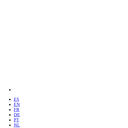
ES
EN
FR
DE
PT
NL