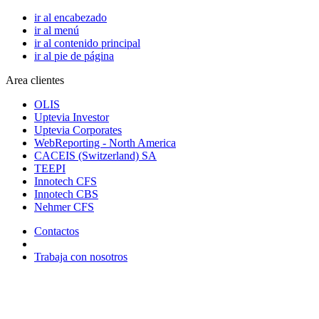
ir al encabezado
ir al menú
ir al contenido principal
ir al pie de página
Area clientes
OLIS
Uptevia Investor
Uptevia Corporates
WebReporting - North America
CACEIS (Switzerland) SA
TEEPI
Innotech CFS
Innotech CBS
Nehmer CFS
Contactos
Trabaja con nosotros