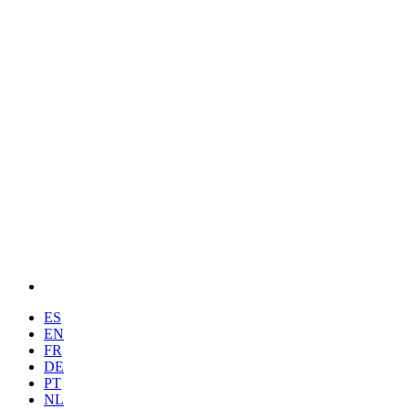
ES
EN
FR
DE
PT
NL