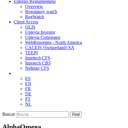
Entorno Reglamentario
Overview
Regulatory watch
RegWatch
Client Access
OLIS
Uptevia Investor
Uptevia Corporates
WebReporting - North America
CACEIS (Switzerland) SA
TEEPI
Innotech CFS
Innotech CBS
Nehmer CFS
ES
EN
FR
DE
PT
NL
Buscar
Find
AlphaOmega