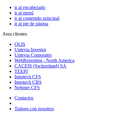
ir al encabezado
ir al menú
ir al contenido principal
ir al pie de página
Area clientes
OLIS
Uptevia Investor
Uptevia Corporates
WebReporting - North America
CACEIS (Switzerland) SA
TEEPI
Innotech CFS
Innotech CBS
Nehmer CFS
Contactos
Trabaja con nosotros