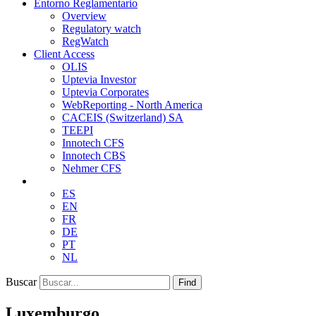
Entorno Reglamentario
Overview
Regulatory watch
RegWatch
Client Access
OLIS
Uptevia Investor
Uptevia Corporates
WebReporting - North America
CACEIS (Switzerland) SA
TEEPI
Innotech CFS
Innotech CBS
Nehmer CFS
ES
EN
FR
DE
PT
NL
Buscar
Find
Luxemburgo