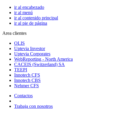
ir al encabezado
ir al menú
ir al contenido principal
ir al pie de página
Area clientes
OLIS
Uptevia Investor
Uptevia Corporates
WebReporting - North America
CACEIS (Switzerland) SA
TEEPI
Innotech CFS
Innotech CBS
Nehmer CFS
Contactos
Trabaja con nosotros