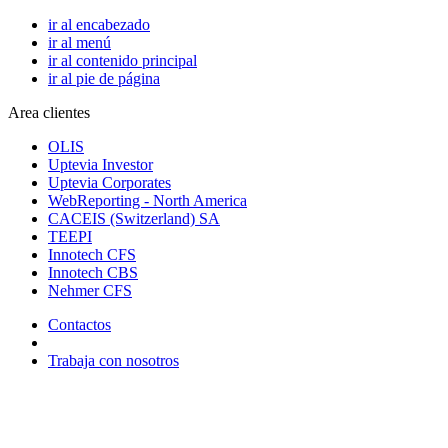
ir al encabezado
ir al menú
ir al contenido principal
ir al pie de página
Area clientes
OLIS
Uptevia Investor
Uptevia Corporates
WebReporting - North America
CACEIS (Switzerland) SA
TEEPI
Innotech CFS
Innotech CBS
Nehmer CFS
Contactos
Trabaja con nosotros