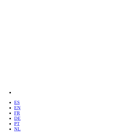
ES
EN
FR
DE
PT
NL