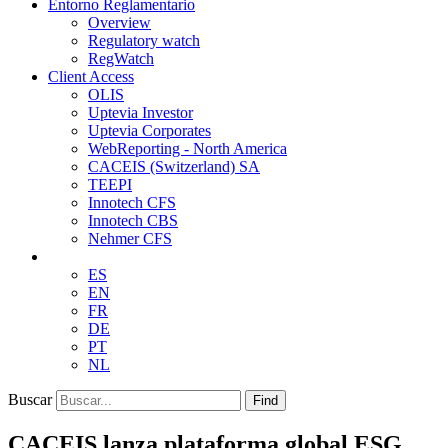
Entorno Reglamentario
Overview
Regulatory watch
RegWatch
Client Access
OLIS
Uptevia Investor
Uptevia Corporates
WebReporting - North America
CACEIS (Switzerland) SA
TEEPI
Innotech CFS
Innotech CBS
Nehmer CFS
ES
EN
FR
DE
PT
NL
Buscar
Find
CACEIS lanza plataforma global ESG