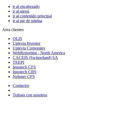
ir al encabezado
ir al menú
ir al contenido principal
ir al pie de página
Area clientes
OLIS
Uptevia Investor
Uptevia Corporates
WebReporting - North America
CACEIS (Switzerland) SA
TEEPI
Innotech CFS
Innotech CBS
Nehmer CFS
Contactos
Trabaja con nosotros