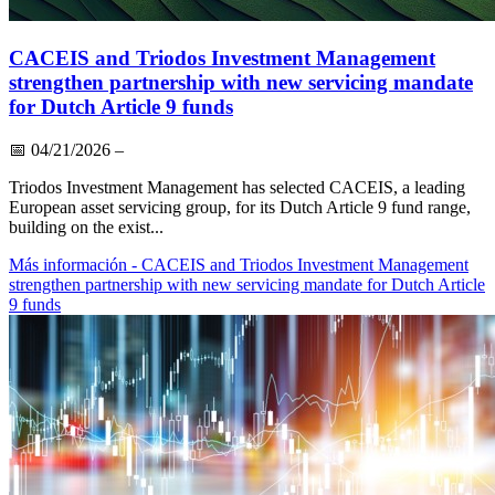
CACEIS and Triodos Investment Management
strengthen partnership with new servicing mandate
for Dutch Article 9 funds
📅
04/21/2026
–
Triodos Investment Management has selected CACEIS, a leading
European asset servicing group, for its Dutch Article 9 fund range,
building on the exist...
Más información
- CACEIS and Triodos Investment Management
strengthen partnership with new servicing mandate for Dutch Article
9 funds