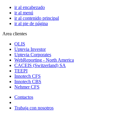
ir al encabezado
ir al menú
ir al contenido principal
ir al pie de página
Area clientes
OLIS
Uptevia Investor
Uptevia Corporates
WebReporting - North America
CACEIS (Switzerland) SA
TEEPI
Innotech CFS
Innotech CBS
Nehmer CFS
Contactos
Trabaja con nosotros