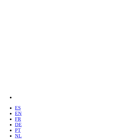
ES
EN
FR
DE
PT
NL