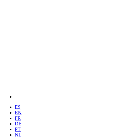
ES
EN
FR
DE
PT
NL