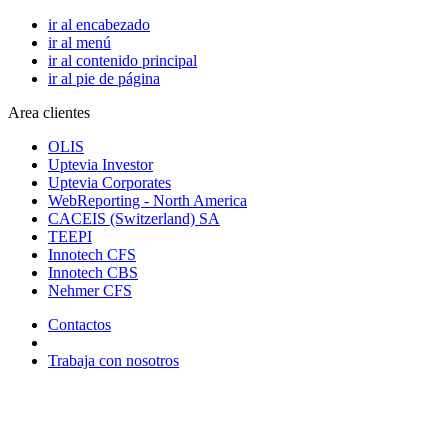
ir al encabezado
ir al menú
ir al contenido principal
ir al pie de página
Area clientes
OLIS
Uptevia Investor
Uptevia Corporates
WebReporting - North America
CACEIS (Switzerland) SA
TEEPI
Innotech CFS
Innotech CBS
Nehmer CFS
Contactos
Trabaja con nosotros