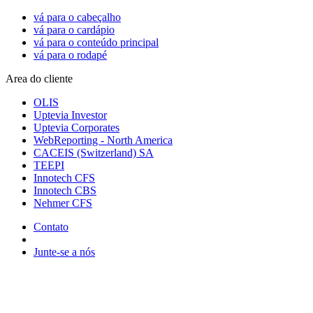
vá para o cabeçalho
vá para o cardápio
vá para o conteúdo principal
vá para o rodapé
Area do cliente
OLIS
Uptevia Investor
Uptevia Corporates
WebReporting - North America
CACEIS (Switzerland) SA
TEEPI
Innotech CFS
Innotech CBS
Nehmer CFS
Contato
Junte-se a nós