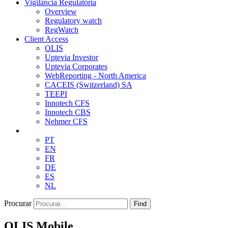
Vigilância Regulatória
Overview
Regulatory watch
RegWatch
Client Access
OLIS
Uptevia Investor
Uptevia Corporates
WebReporting - North America
CACEIS (Switzerland) SA
TEEPI
Innotech CFS
Innotech CBS
Nehmer CFS
PT
EN
FR
DE
ES
NL
Procurar
Find
OLIS Mobile