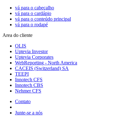
vá para o cabeçalho
vá para o cardápio
vá para o conteúdo principal
vá para o rodapé
Area do cliente
OLIS
Uptevia Investor
Uptevia Corporates
WebReporting - North America
CACEIS (Switzerland) SA
TEEPI
Innotech CFS
Innotech CBS
Nehmer CFS
Contato
Junte-se a nós