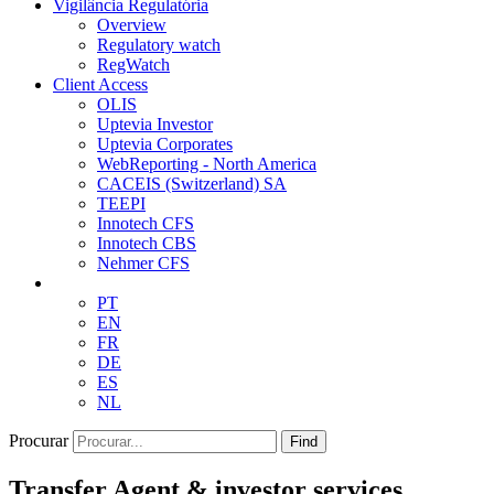
Vigilância Regulatória
Overview
Regulatory watch
RegWatch
Client Access
OLIS
Uptevia Investor
Uptevia Corporates
WebReporting - North America
CACEIS (Switzerland) SA
TEEPI
Innotech CFS
Innotech CBS
Nehmer CFS
PT
EN
FR
DE
ES
NL
Procurar
Find
Transfer Agent & investor services