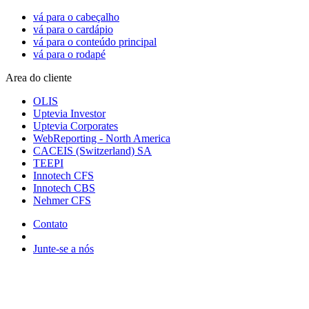
vá para o cabeçalho
vá para o cardápio
vá para o conteúdo principal
vá para o rodapé
Area do cliente
OLIS
Uptevia Investor
Uptevia Corporates
WebReporting - North America
CACEIS (Switzerland) SA
TEEPI
Innotech CFS
Innotech CBS
Nehmer CFS
Contato
Junte-se a nós