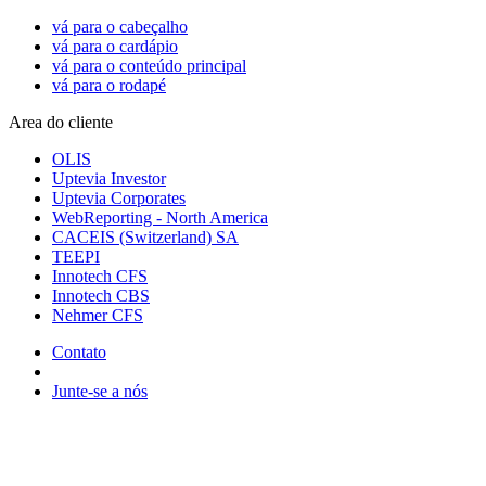
vá para o cabeçalho
vá para o cardápio
vá para o conteúdo principal
vá para o rodapé
Area do cliente
OLIS
Uptevia Investor
Uptevia Corporates
WebReporting - North America
CACEIS (Switzerland) SA
TEEPI
Innotech CFS
Innotech CBS
Nehmer CFS
Contato
Junte-se a nós