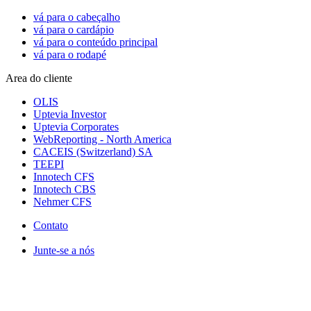
vá para o cabeçalho
vá para o cardápio
vá para o conteúdo principal
vá para o rodapé
Area do cliente
OLIS
Uptevia Investor
Uptevia Corporates
WebReporting - North America
CACEIS (Switzerland) SA
TEEPI
Innotech CFS
Innotech CBS
Nehmer CFS
Contato
Junte-se a nós