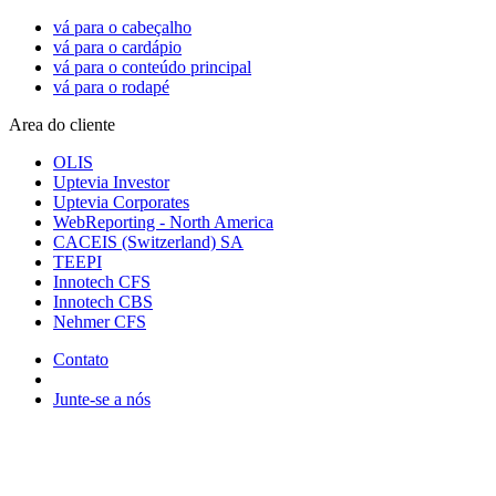
vá para o cabeçalho
vá para o cardápio
vá para o conteúdo principal
vá para o rodapé
Area do cliente
OLIS
Uptevia Investor
Uptevia Corporates
WebReporting - North America
CACEIS (Switzerland) SA
TEEPI
Innotech CFS
Innotech CBS
Nehmer CFS
Contato
Junte-se a nós