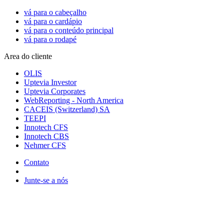
vá para o cabeçalho
vá para o cardápio
vá para o conteúdo principal
vá para o rodapé
Area do cliente
OLIS
Uptevia Investor
Uptevia Corporates
WebReporting - North America
CACEIS (Switzerland) SA
TEEPI
Innotech CFS
Innotech CBS
Nehmer CFS
Contato
Junte-se a nós