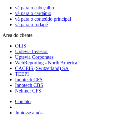
vá para o cabeçalho
vá para o cardápio
vá para o conteúdo principal
vá para o rodapé
Area do cliente
OLIS
Uptevia Investor
Uptevia Corporates
WebReporting - North America
CACEIS (Switzerland) SA
TEEPI
Innotech CFS
Innotech CBS
Nehmer CFS
Contato
Junte-se a nós