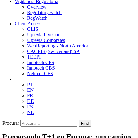
Vigilância Regulatória
Overview
Regulatory watch
RegWatch
Client Access
OLIS
Uptevia Investor
Uptevia Corporates
WebReporting - North America
CACEIS (Switzerland) SA
TEEPI
Innotech CFS
Innotech CBS
Nehmer CFS
PT
EN
FR
DE
ES
NL
Procurar
Find
Preparando T+1 en Europa: ¿un camino