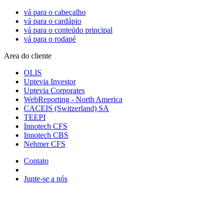
vá para o cabeçalho
vá para o cardápio
vá para o conteúdo principal
vá para o rodapé
Area do cliente
OLIS
Uptevia Investor
Uptevia Corporates
WebReporting - North America
CACEIS (Switzerland) SA
TEEPI
Innotech CFS
Innotech CBS
Nehmer CFS
Contato
Junte-se a nós