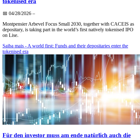
tokenised era
📅
04/28/2026
–
Montpensier Arbevel Focus Small 2030, together with CACEIS as
depositary, is taking part in the world’s first natively tokenised IPO
on Lise.
Saiba mais
- A world first: Funds and their depositaries enter the
tokenised era
Für den investor muss am ende natürlich auch die