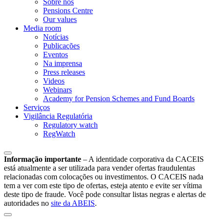
Sobre nós
Pensions Centre
Our values
Media room
Notícias
Publicações
Eventos
Na imprensa
Press releases
Videos
Webinars
Academy for Pension Schemes and Fund Boards
Serviços
Vigilância Regulatória
Regulatory watch
RegWatch
Informação importante
–
A identidade corporativa da CACEIS
está atualmente a ser utilizada para vender ofertas fraudulentas
relacionadas com colocações ou investimentos. O CACEIS nada
tem a ver com este tipo de ofertas, esteja atento e evite ser vítima
deste tipo de fraude. Você pode consultar listas negras e alertas de
autoridades no
site da ABEIS
.