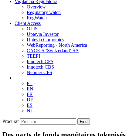
Vigilância Regulatória
Overview
Regulatory watch
RegWatch
Client Access
OLIS
Uptevia Investor
Uptevia Corporates
WebReporting - North America
CACEIS (Switzerland) SA
TEEPI
Innotech CFS
Innotech CBS
Nehmer CFS
PT
EN
FR
DE
ES
NL
Procurar
Find
Des parts de fonds monétaires tokenisés