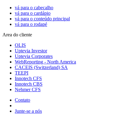
vá para o cabeçalho
vá para o cardápio
vá para o conteúdo principal
vá para o rodapé
Area do cliente
OLIS
Uptevia Investor
Uptevia Corporates
WebReporting - North America
CACEIS (Switzerland) SA
TEEPI
Innotech CFS
Innotech CBS
Nehmer CFS
Contato
Junte-se a nós