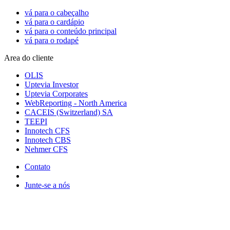
vá para o cabeçalho
vá para o cardápio
vá para o conteúdo principal
vá para o rodapé
Area do cliente
OLIS
Uptevia Investor
Uptevia Corporates
WebReporting - North America
CACEIS (Switzerland) SA
TEEPI
Innotech CFS
Innotech CBS
Nehmer CFS
Contato
Junte-se a nós