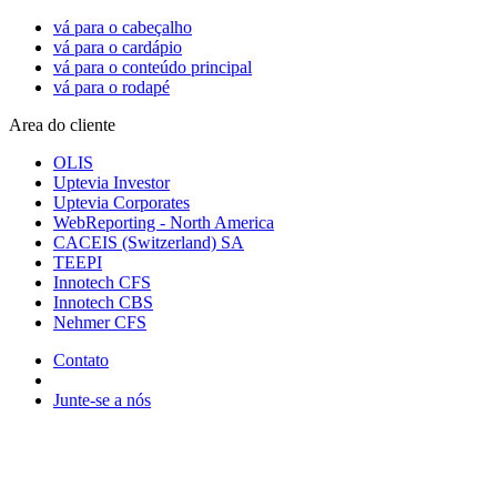
vá para o cabeçalho
vá para o cardápio
vá para o conteúdo principal
vá para o rodapé
Area do cliente
OLIS
Uptevia Investor
Uptevia Corporates
WebReporting - North America
CACEIS (Switzerland) SA
TEEPI
Innotech CFS
Innotech CBS
Nehmer CFS
Contato
Junte-se a nós