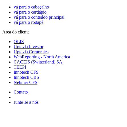
vá para o cabeçalho
vá para o cardápio
vá para o conteúdo principal
vá para o rodapé
Area do cliente
OLIS
Uptevia Investor
Uptevia Corporates
WebReporting - North America
CACEIS (Switzerland) SA
TEEPI
Innotech CFS
Innotech CBS
Nehmer CFS
Contato
Junte-se a nós