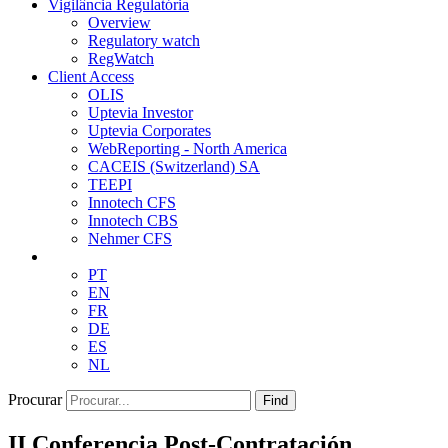
Vigilância Regulatória
Overview
Regulatory watch
RegWatch
Client Access
OLIS
Uptevia Investor
Uptevia Corporates
WebReporting - North America
CACEIS (Switzerland) SA
TEEPI
Innotech CFS
Innotech CBS
Nehmer CFS
PT
EN
FR
DE
ES
NL
Procurar
Find
II Conferencia Post-Contratación