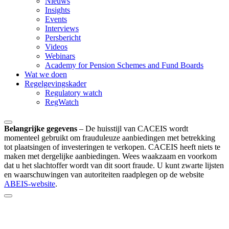
Nieuws
Insights
Events
Interviews
Persbericht
Videos
Webinars
Academy for Pension Schemes and Fund Boards
Wat we doen
Regelgevingskader
Regulatory watch
RegWatch
Belangrijke gegevens
–
De huisstijl van CACEIS wordt
momenteel gebruikt om frauduleuze aanbiedingen met betrekking
tot plaatsingen of investeringen te verkopen. CACEIS heeft niets te
maken met dergelijke aanbiedingen. Wees waakzaam en voorkom
dat u het slachtoffer wordt van dit soort fraude. U kunt zwarte lijsten
en waarschuwingen van autoriteiten raadplegen op de website
ABEIS-website
.