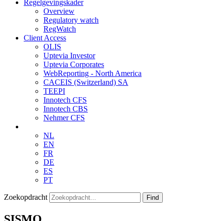
Regelgevingskader
Overview
Regulatory watch
RegWatch
Client Access
OLIS
Uptevia Investor
Uptevia Corporates
WebReporting - North America
CACEIS (Switzerland) SA
TEEPI
Innotech CFS
Innotech CBS
Nehmer CFS
NL
EN
FR
DE
ES
PT
Zoekopdracht
Find
SISMO