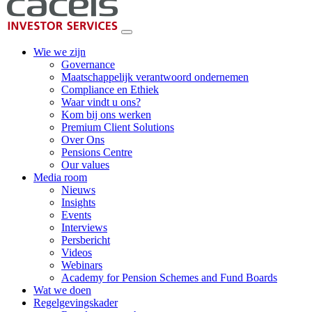
Wie we zijn
Governance
Maatschappelijk verantwoord ondernemen
Compliance en Ethiek
Waar vindt u ons?
Kom bij ons werken
Premium Client Solutions
Over Ons
Pensions Centre
Our values
Media room
Nieuws
Insights
Events
Interviews
Persbericht
Videos
Webinars
Academy for Pension Schemes and Fund Boards
Wat we doen
Regelgevingskader