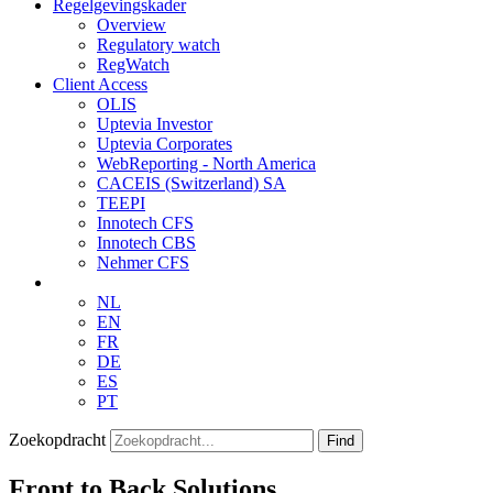
Regelgevingskader
Overview
Regulatory watch
RegWatch
Client Access
OLIS
Uptevia Investor
Uptevia Corporates
WebReporting - North America
CACEIS (Switzerland) SA
TEEPI
Innotech CFS
Innotech CBS
Nehmer CFS
NL
EN
FR
DE
ES
PT
Zoekopdracht
Find
Front to Back Solutions