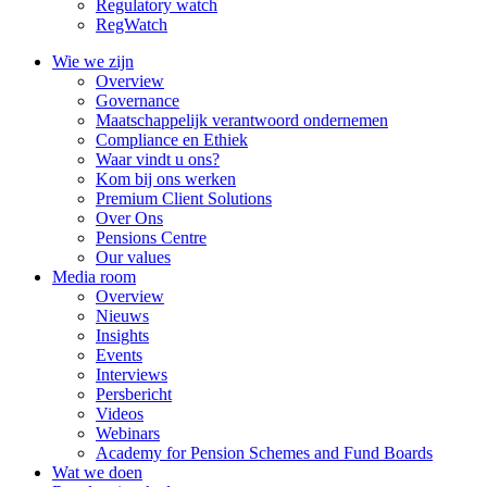
Regulatory watch
RegWatch
Wie we zijn
Overview
Governance
Maatschappelijk verantwoord ondernemen
Compliance en Ethiek
Waar vindt u ons?
Kom bij ons werken
Premium Client Solutions
Over Ons
Pensions Centre
Our values
Media room
Overview
Nieuws
Insights
Events
Interviews
Persbericht
Videos
Webinars
Academy for Pension Schemes and Fund Boards
Wat we doen