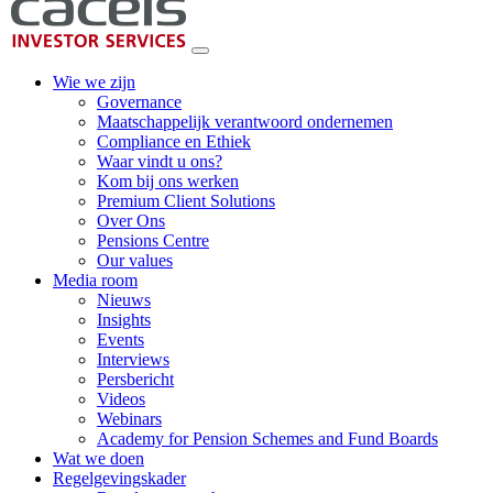
Wie we zijn
Governance
Maatschappelijk verantwoord ondernemen
Compliance en Ethiek
Waar vindt u ons?
Kom bij ons werken
Premium Client Solutions
Over Ons
Pensions Centre
Our values
Media room
Nieuws
Insights
Events
Interviews
Persbericht
Videos
Webinars
Academy for Pension Schemes and Fund Boards
Wat we doen
Regelgevingskader