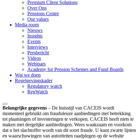
Premium Client Solutions
Over Ons
Pensions Centre
Our values
Media room
Nieuws
Insights
Events
Interviews
Persbericht
Videos
Webinars
Academy for Pension Schemes and Fund Boards
Wat we doen
Regelgevingskader
Regulatory watch
RegWatch
Belangrijke gegevens
–
De huisstijl van CACEIS wordt
momenteel gebruikt om frauduleuze aanbiedingen met betrekking
tot plaatsingen of investeringen te verkopen. CACEIS heeft niets te
maken met dergelijke aanbiedingen. Wees waakzaam en voorkom
dat u het slachtoffer wordt van dit soort fraude. U kunt zwarte lijsten
en waarschuwingen van autoriteiten raadplegen op de website