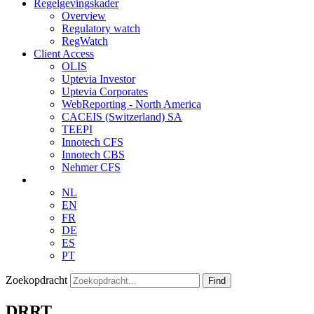
Regelgevingskader
Overview
Regulatory watch
RegWatch
Client Access
OLIS
Uptevia Investor
Uptevia Corporates
WebReporting - North America
CACEIS (Switzerland) SA
TEEPI
Innotech CFS
Innotech CBS
Nehmer CFS
NL
EN
FR
DE
ES
PT
Zoekopdracht
Find
DRRT