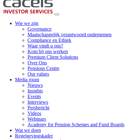
Wie we zijn
Governance
Maatschappelijk verantwoord ondernemen
Compliance en Ethiek
Waar vindt u ons?
Kom bij ons werken
Premium Client Solutions
Over Ons
Pensions Centre
Our values
Media room
Nieuws
Insights
Events
Interviews
Persbericht
Videos
Webinars
Academy for Pension Schemes and Fund Boards
Wat we doen
Regelgevingskader