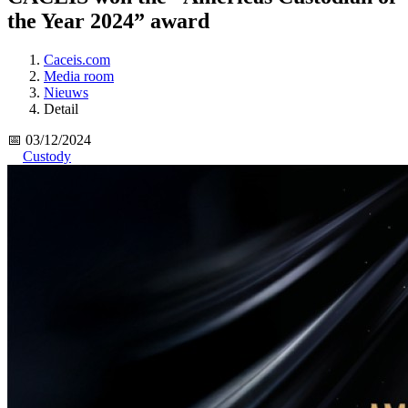
the Year 2024” award
Caceis.com
Media room
Nieuws
Detail
📅 03/12/2024
Custody