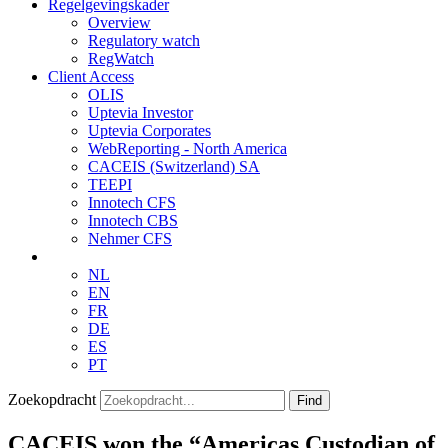
Regelgevingskader
Overview
Regulatory watch
RegWatch
Client Access
OLIS
Uptevia Investor
Uptevia Corporates
WebReporting - North America
CACEIS (Switzerland) SA
TEEPI
Innotech CFS
Innotech CBS
Nehmer CFS
NL
EN
FR
DE
ES
PT
Zoekopdracht
Find
CACEIS won the “Americas Custodian of