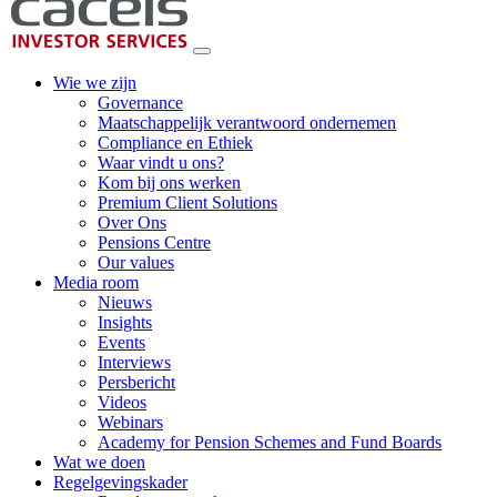
Wie we zijn
Governance
Maatschappelijk verantwoord ondernemen
Compliance en Ethiek
Waar vindt u ons?
Kom bij ons werken
Premium Client Solutions
Over Ons
Pensions Centre
Our values
Media room
Nieuws
Insights
Events
Interviews
Persbericht
Videos
Webinars
Academy for Pension Schemes and Fund Boards
Wat we doen
Regelgevingskader