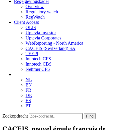
Regelgevingskader
Overview
Regulatory watch
RegWatch
Client Access
OLIS
Uptevia Investor
Uptevia Corporates
WebReporting - North America
CACEIS (Switzerland) SA
TEEPI
Innotech CFS
Innotech CBS
Nehmer CFS
NL
EN
FR
DE
ES
PT
Zoekopdracht
Find
CACEIS, nouvel émule français de