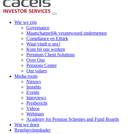
Wie we zijn
Governance
Maatschappelijk verantwoord ondernemen
Compliance en Ethiek
Waar vindt u ons?
Kom bij ons werken
Premium Client Solutions
Over Ons
Pensions Centre
Our values
Media room
Nieuws
Insights
Events
Interviews
Persbericht
Videos
Webinars
Academy for Pension Schemes and Fund Boards
Wat we doen
Regelgevingskader