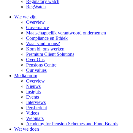
Regulatory watch
RegWatch
Wie we zijn
Overview
Governance
Maatschappelijk verantwoord ondernemen
Compliance en Ethiek
Waar vindt u ons?
Kom bij ons werken
Premium Client Solutions
Over Ons
Pensions Centre
Our values
Media room
Overview
Nieuws
Insights
Events
Interviews
Persbericht
Videos
Webinars
Academy for Pension Schemes and Fund Boards
Wat we doen