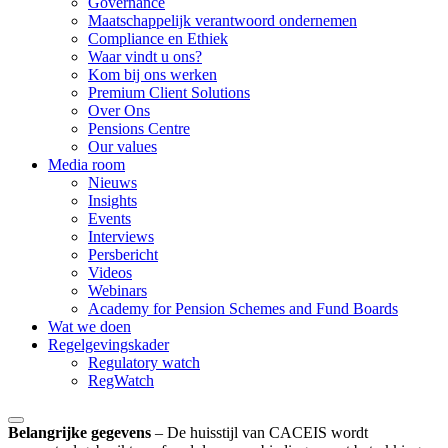
Governance
Maatschappelijk verantwoord ondernemen
Compliance en Ethiek
Waar vindt u ons?
Kom bij ons werken
Premium Client Solutions
Over Ons
Pensions Centre
Our values
Media room
Nieuws
Insights
Events
Interviews
Persbericht
Videos
Webinars
Academy for Pension Schemes and Fund Boards
Wat we doen
Regelgevingskader
Regulatory watch
RegWatch
Belangrijke gegevens
–
De huisstijl van CACEIS wordt