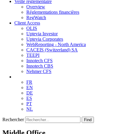
Veille réglementaire
Overview
Réglementations financières
RegWatch
Client Access
OLIS
Uptevia Investor
Uptevia Corporates
WebReporting - North America
CACEIS (Switzerland) SA
TEEPI
Innotech CFS
Innotech CBS
Nehmer CFS
FR
EN
DE
ES
PT
NL
Rechercher
Find
Middle Office