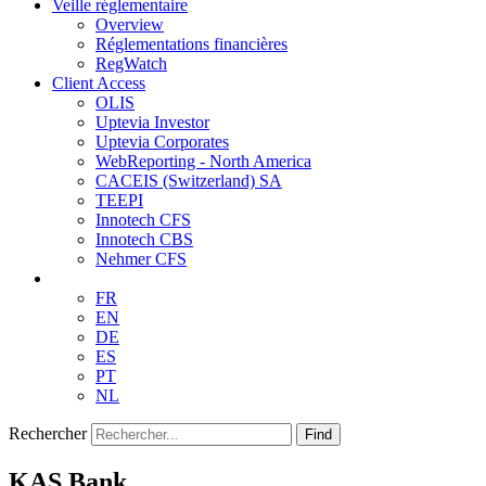
Veille réglementaire
Overview
Réglementations financières
RegWatch
Client Access
OLIS
Uptevia Investor
Uptevia Corporates
WebReporting - North America
CACEIS (Switzerland) SA
TEEPI
Innotech CFS
Innotech CBS
Nehmer CFS
FR
EN
DE
ES
PT
NL
Rechercher
Find
KAS Bank