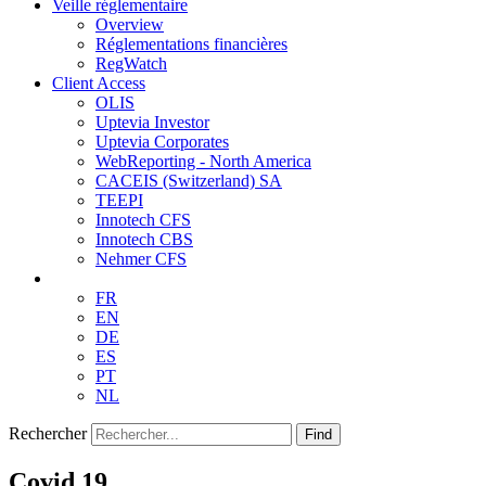
Veille réglementaire
Overview
Réglementations financières
RegWatch
Client Access
OLIS
Uptevia Investor
Uptevia Corporates
WebReporting - North America
CACEIS (Switzerland) SA
TEEPI
Innotech CFS
Innotech CBS
Nehmer CFS
FR
EN
DE
ES
PT
NL
Rechercher
Find
Covid 19