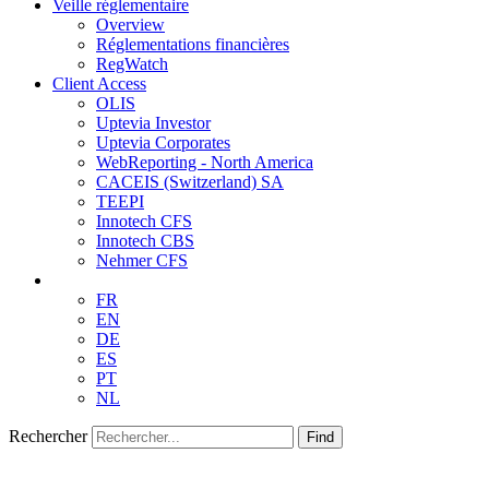
Veille réglementaire
Overview
Réglementations financières
RegWatch
Client Access
OLIS
Uptevia Investor
Uptevia Corporates
WebReporting - North America
CACEIS (Switzerland) SA
TEEPI
Innotech CFS
Innotech CBS
Nehmer CFS
FR
EN
DE
ES
PT
NL
Rechercher
Find