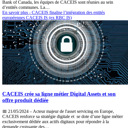
Bank of Canada, les équipes de CACEIS sont réunies au sein
d’entités communes. La…
En savoir plus
- CACEIS finalise l’intégration des entités
européennes CACEIS IS (ex RBC IS)
CACEIS crée sa ligne métier Digital Assets et son
offre produit dédiée
📅
21/05/2024
– Acteur majeur de l'asset servicing en Europe,
CACEIS renforce sa stratégie digitale et se dote d’une ligne métier
exclusivement dédiée aux actifs digitaux pour répondre à la
demande croissante des…