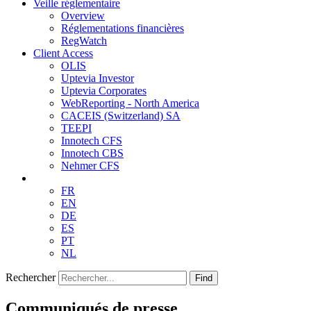
Veille réglementaire
Overview
Réglementations financières
RegWatch
Client Access
OLIS
Uptevia Investor
Uptevia Corporates
WebReporting - North America
CACEIS (Switzerland) SA
TEEPI
Innotech CFS
Innotech CBS
Nehmer CFS
FR
EN
DE
ES
PT
NL
Rechercher
Find
Communiqués de presse