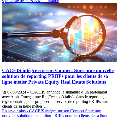
spécialiste des OPCVM en Irlande
CACEIS intègre sur son Connect Store une nouvelle
solution de reporting PRIIPs pour les clients de sa
ligne métier Private Equity Real Estate Solutions
📅
07/03/2024
– CACEIS annonce la signature d’un partenariat
avec AlphaOmega, une RegTech spécialisée dans le reporting
réglementaire, pour proposer un service de reporting PRIIPs aux
clients de sa ligne métier…
En savoir plus
- CACEIS intègre sur son Connect Store une
nouvelle solution de reporting PRIIPs pour les clients de sa ligne