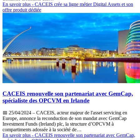
En savoir plus
- CACEIS crée sa ligne métier Digital Assets et son
offre produit dédiée
CACEIS renouvelle son partenariat avec GemCap,
spécialiste des OPCVM en Irlande
📅
25/04/2024
– CACEIS, acteur majeur de l'asset servicing en
Europe, annonce la reconduction de son mandat avec GemCap
Investment Funds (Ireland) plc, la structure d’OPCVM à
compartiments adossée à la société de…
En savoir plus
- CACEIS renouvelle son partenariat avec GemCap,