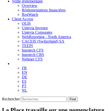
Veille réglementaire
Overview
Réglementations financières
RegWatch
Client Access
OLIS
Uptevia Investor
Uptevia Corporates
WebReporting - North America
CACEIS (Switzerland) SA
TEEPI
Innotech CFS
Innotech CBS
Nehmer CFS
FR
EN
DE
ES
PT
NL
Rechercher
Find
La Place travaille sur une nomenclature