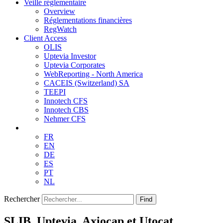
Veille réglementaire
Overview
Réglementations financières
RegWatch
Client Access
OLIS
Uptevia Investor
Uptevia Corporates
WebReporting - North America
CACEIS (Switzerland) SA
TEEPI
Innotech CFS
Innotech CBS
Nehmer CFS
FR
EN
DE
ES
PT
NL
Rechercher
Find
SLIB, Uptevia, Axiocap et Utocat