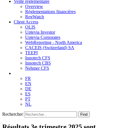
Veille réglementaire
Overview
Réglementations financières
RegWatch
Client Access
OLIS
Uptevia Investor
Uptevia Corporates
WebReporting - North America
CACEIS (Switzerland) SA
TEEPI
Innotech CFS
Innotech CBS
Nehmer CFS
FR
EN
DE
ES
PT
NL
Rechercher
Find
Résultats 3e trimestre 2025 sont