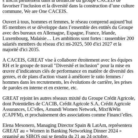
s’inscrit pleinement dans la démarche du groupe CACEIS de
favoriser l’inclusion et la diversité dans la construction d’une culture
commune, We are One CACEIS.
Ouvert à tous, hommes et femmes, le réseau comprend aujourd’hui
85 membres et se développe dans l’ensemble des entités du Groupe
avec des bureaux en Allemagne, Espagne, France, Irlande,
Luxembourg, Malaisie… Les ambitions sont fortes : rassembler 200
salariés membres du réseau d'ici mi-2025, 500 d'ici 2027 et la
majorité d'ici 2035.
A CACEIS, GREAT vise à collaborer étroitement avec les équipes
RH et le groupe de travail "Diversité et inclusion" pour la mise en
œuvre d’indicateurs clés de performance en matière de diversité des
genres, et de plans d'action visant à améliorer le ratio femmes /
hommes dans les recrutements, les évolutions de carrière, les prises
de paroles en interne et en externe, etc.
GREAT rejoint les autres réseaux mixité du Groupe Crédit Agricole,
dont Potentielles de CACIB, Crédit Agricole S.A, Crédit Agricole
Assurances, LC'elles, Amundi Women Network, Mixt'&Win
(CAPFM), et prochainement des associations comme Financi’elles.
Elena Mesonero, Managing Director Spain & LatAm, représentera
GREAT au « Women in Banking Networking Dinner 2024 »
organisé au SIBOS qui se tiendra du 21 au 24 octobre.