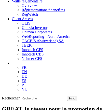
Veille réglementaire
Overview
Réglementations financières
RegWatch
Client Access
OLIS
Uptevia Investor
Uptevia Corporates
WebReporting - North America
CACEIS (Switzerland) SA
TEEPI
Innotech CFS
Innotech CBS
Nehmer CFS
FR
EN
DE
ES
PT
NL
Rechercher
Find
GREAT, le réseau pour la promotion de